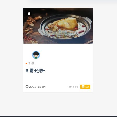
和县
霸王别姬
2022-11-04
864
10