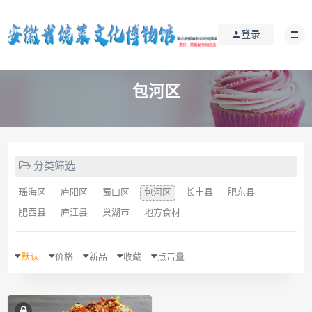
登录
包河区
分类筛选
瑶海区
庐阳区
蜀山区
包河区
长丰县
肥东县
肥西县
庐江县
巢湖市
地方食材
默认
价格
新品
收藏
点击量