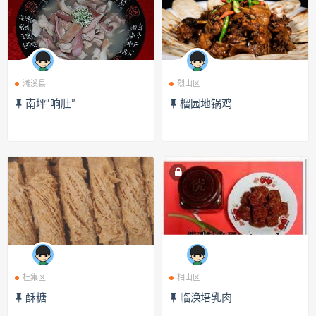
濉溪县
烈山区
南坪“响肚”
榴园地锅鸡
杜集区
相山区
酥糖
临涣培乳肉