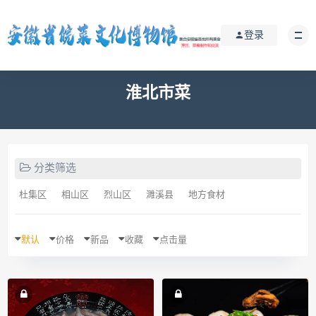
登录
淮北市菜
分类筛选
杜集区
相山区
烈山区
濉溪县
地方食材
默认
价格
新品
收藏
点击量