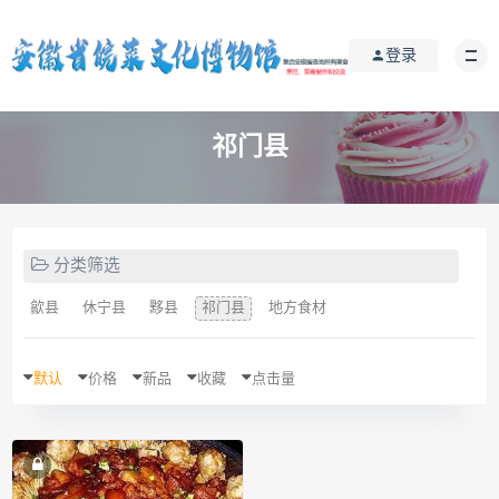
登录
祁门县
分类筛选
歙县
休宁县
黟县
祁门县
地方食材
默认
价格
新品
收藏
点击量